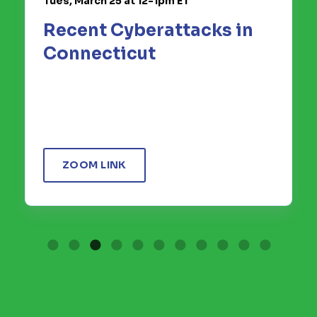
st
231
Annual Meeting &
Business Leadership
Awards
DETALLES DEL EVENTO