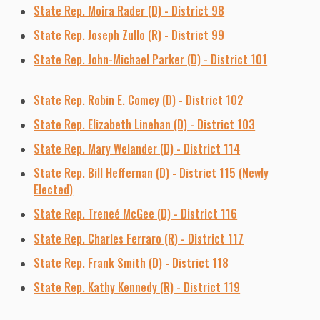
State Rep. Moira Rader (D) - District 98
State Rep. Joseph Zullo (R) - District 99
State Rep. John-Michael Parker (D) - District 101
State Rep. Robin E. Comey (D) - District 102
State Rep. Elizabeth Linehan (D) - District 103
State Rep. Mary Welander (D) - District 114
State Rep. Bill Heffernan (D) - District 115 (Newly
Elected)
State Rep. Treneé McGee (D) - District 116
State Rep. Charles Ferraro (R) - District 117
State Rep. Frank Smith (D) - District 118
State Rep. Kathy Kennedy (R) - District 119